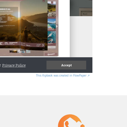
This flipbook was created in FlowPaper ↗