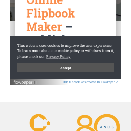
This flipbook was created in FlowPaper ↗