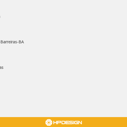
a
-Barreiras-BA
as